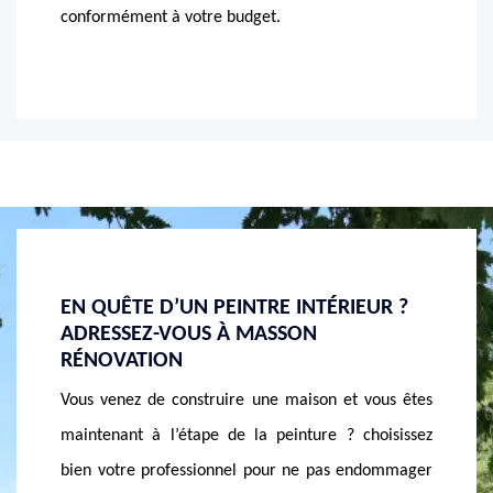
conformément à votre budget.
UR ?
POSE DE REVÊTEMENT MURALE PAR
RÉNOV
MASSON RÉNOVATION
INTÉR
RÉNOV
Pour l’embellissement de votre intérieure,
PROFE
ous êtes
l’entreprise MASSON Rénovation est déjà reconnue
La pein
oisissez
dans ce domaine, composée d’experts en pose de
n’attend
dommager
peinture et en revêtement mural, nous vous