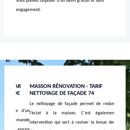
Vous pouvez disposer d’un devis gratuit et sans
engagement.
PAR
MASSON RÉNOVATION - TARIF
ENGAG
ADE
NETTOYAGE DE FAÇADE 74
NETTO
DANS 
Le nettoyage de façade permet de redonner de
ure d’un
MASSON 
l’éclat à la maison. C’est également une
 demande
nettoya
intervention qui sert à raviver la tenue des murs.
 assure
dans le