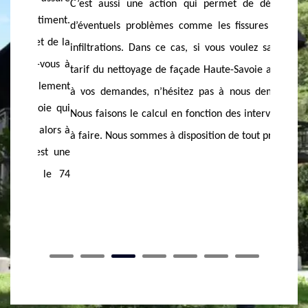
C’est aussi une action qui permet de découvrir
âtiment.
Rénovat
d’éventuels problèmes comme les fissures ou les
 et de la
façade à
infiltrations. Dans ce cas, si vous voulez savoir le
ez-vous à
travaux 
tarif du nettoyage de façade Haute-Savoie adéquat
valement
confia
à vos demandes, n’hésitez pas à nous demander.
voie qui
d’exp
Nous faisons le calcul en fonction des interventions
s alors à
Rénovat
à faire. Nous sommes à disposition de tout projet.
’est une
travaux 
s le 74
habitez
Rénovati
dans le 