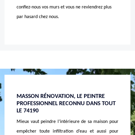
confiez-nous vos murs et vous ne reviendrez plus
par hasard chez nous.
RE
PEINTURE POUR MURS INTÉRIEURS ?
DEVIS
 TOUT
MASSON RÉNOVATION EST LE PEINTRE
MASS
APPROPRIÉ
Vous n’
ison pour
MASSON Rénovation réalise vos travaux de pose de
peintu
ssi pour
peinture intérieure quel que soit le type de murs
Rénovat