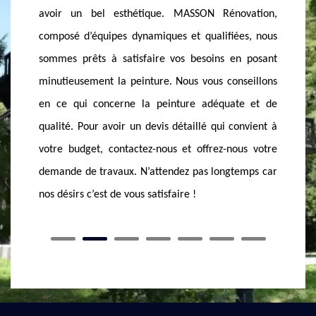
ovation,
que vous avez choisis. Avec nos années
ce qu’il
ées, nous
d’expériences et nos solides compétences, notre
de pose
n posant
équipe vous aide à ressortir une peinture bien
qu’un de
nseillons
posée suivant les tendances modernes actuelle.
besoin
te et de
Que vous soyez une entreprise ou un particulier, il
concern
onvient à
vous suffit de nous contacter pour plus amples
peindre
ous votre
informations. Nous sommes disponibles à vous
peintur
temps car
octroyer un devis détaillé, abordable et convenable
savoir l
à votre demande.
de nos s