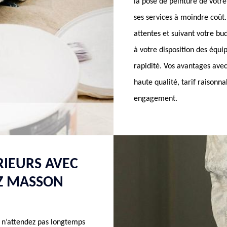
la pose de peinture de vot
ses services à moindre coût.
attentes et suivant votre bu
à votre disposition des équi
rapidité. Vos avantages ave
haute qualité, tarif raisonna
engagement.
RIEURS AVEC
EZ MASSON
 n’attendez pas longtemps