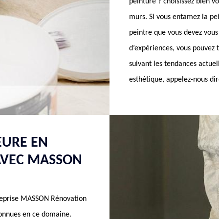
peinture ? choisissez bien 
murs. Si vous entamez la pe
peintre que vous devez vou
d’expériences, vous pouvez t
suivant les tendances actuel
esthétique, appelez-nous d
EURE EN
AVEC MASSON
ntreprise MASSON Rénovation
connues en ce domaine.