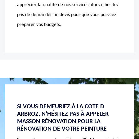
apprécier la qualité de nos services alors n’hésitez
pas de demander un devis pour que vous puissiez
préparer vos budgets.
EN QUÊTE D’UN PEINTRE INTÉRIEUR ?
MASSO
ER
ADRESSEZ-VOUS À MASSON
PROFE
RÉNOVATION
LE 741
E
Vous venez de construire une maison et vous êtes
Mieux v