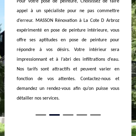
de faire
maintenant à l’étape de la peinture ? choisissez
empêche
ommettre
bien votre professionnel pour ne pas endommager
avoir 
D Arbroz
vos murs. Si vous entamez la peinture intérieure,
composé
re, vous
MASSON Rénovation est le peintre que vous devez
sommes 
ure pour
vous adresser. Avec nos nombreuses années
minutie
ur sera
d’expériences, vous pouvez tout nous confier. Nous
en ce q
ns d’eau.
adaptons notre service suivant les tendances
qualité.
arier en
actuelles, alors pour une belle intérieure, moderne
votre b
nous et
et esthétique, appelez-nous directement et
demande
sse vous
demandez un rendez-vous !
nos désir