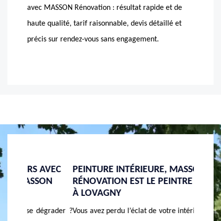
avec MASSON Rénovation : résultat rapide et de
haute qualité, tarif raisonnable, devis détaillé et
précis sur rendez-vous sans engagement.
AVEC
PEINTURE INTÉRIEURE, MASSON
PROTÉ
ON
RÉNOVATION EST LE PEINTRE RECONNU
POSAN
À LOVAGNY
RÉNO
grader ?
Vous avez perdu l’éclat de votre intérieure ? pensez
Pour p