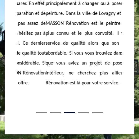
En effet,
principalement à changer ou à poser une nouvelle
l’entre
ion et de
peinture. Dans la ville de Lovagny et ses alentours,
une pe
assez de
MASSON Rénovation est le peintre d’intérieur le
domaine
tez pas à
plus connu et le plus convoité. Il vous offre un
de pein
 dernier
service de qualité alors que son tarif est très
une ap
lité tout
abordable. Si vous vous trouviez dans cette ville et
imbattab
rable. Si
que vous aviez un projet de pose de peinture
vous éta
novation
intérieur, ne cherchez plus ailleurs, MASSON
infiltr
.
Rénovation est là pour votre service.
nous so
nous !