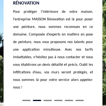
PEINTRE PROFESSIONNEL
INTÉR
maison,
Nous vous proposons une solution idéale pour
Poser un
ur poser
embellir votre intérieur. MASSON Rénovation,
techniq
s en ce
spécialiste en pose de peinture dans la ville de
ressorti
 en pose
Menthon Saint Bernard, vous offre un service de
un proj
nts pour
qualité et rapide tout en respectant vos conditions.
maison,
 tarifs
Nous nous adaptons à chaque situation et aux
Menthon
r et nous
besoins de chaque client, parce que votre
être com
Oubli les
satisfaction est notre plus grande réussite. N’hésitez
qualité
égés, et
pas à nous contacter et nous vous donnerons un
Interve
appelez-
devis précis et détaillé conformément à votre
Bernard,
budget.
toutes v