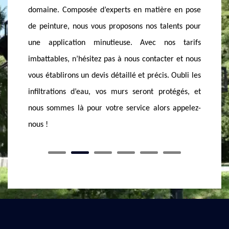
ère en pose
vos m
aptes à vous offrir une prestation de qualité. Nos
alents pour
MASS
équipements sont adaptés à chaque situation et
nos tarifs
vous
selon vos besoins. Appelez-nous à tout moment,
cter et nous
d’exp
nous restons toujours disponibles pour vous offrir un
s. Oubli les
adap
meilleur service. Vous pouvez apprécier la qualité
rotégés, et
actue
de nos services alors n’hésitez pas de demander un
rs appelez-
et e
devis pour que vous puissiez préparer vos budgets.
dema