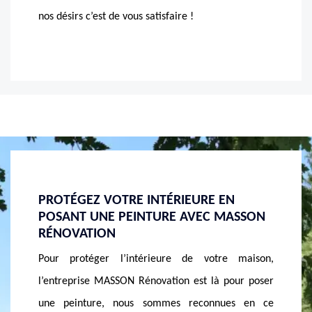
nos désirs c’est de vous satisfaire !
EN
PEINTURE INTÉRIEURE AVEC MASSON
EN 
MASSON
RÉNOVATION
ADR
RÉN
Vous rêvez d’une belle intérieure, l’entreprise
re maison,
Vous
MASSON Rénovation dans la ville de Perrignier
 pour poser
main
vous offre ses compétences en pose de peinture.
nues en ce
bien
Composée de peintres professionnels, nous sommes