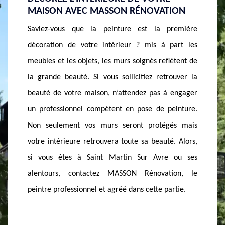
ION
INTÉRIEURE AVEC MASSON
PROFE
RÉNOVATION, LE PEINTRE
LE 747
remière
PROFESSIONNEL
Mieux v
part les
La peinture de votre intérieure est-elle abîmée ?
empêche
lètent de
n’attendez pas longtemps pour la rénover. En effet,
avoir 
rouver la
outre son rôle d’esthétique, la peinture contribue
composé
 engager
fortement à la protection de vos murs. Aussi,
sommes 
einture.
choisissez la bonne peinture pour faire ressortir une
minutie
és mais
splendeur dans votre intérieure. Si vous vous
en ce q
é. Alors,
trouviez à Saint Martin Sur Avre ou ses environs,
qualité.
 ou ses
n’hésitez pas à appeler MASSON Rénovation, le
votre b
ion, le
peintre renommé et agréé dans cette ville. Sachant
demande
rtie.
que son but c’est de vous offrir une belle peinture,
nos désir
alors contactez-le.