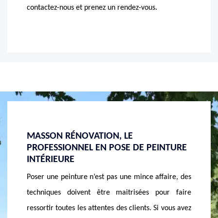
contactez-nous et prenez un rendez-vous.
RÉNOVEZ LA PEINTURE DE VOTRE
SI 
PEINTURE
INTÉRIEURE AVEC MASSON
N’H
RÉNOVATION, LE PEINTRE
RÉ
PROFESSIONNEL
VO
 affaire, des
La peinture de votre intérieure est-elle abîmée ?
Pour
 pour faire
n’attendez pas longtemps pour la rénover. En effet,
app
. Si vous avez