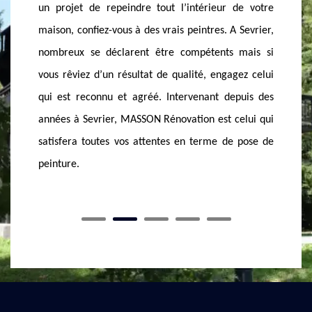
outre son rôle d’esthétique, la peinture contribue
d’e
eur de votre
fortement à la protection de vos murs. Aussi,
expé
s. A Sevrier,
choisissez la bonne peinture pour faire ressortir une
off
nts mais si
splendeur dans votre intérieure. Si vous vous
rép
engagez celui
trouviez à Sevrier ou ses environs, n’hésitez pas à
impr
t depuis des
appeler MASSON Rénovation, le peintre renommé
Nos 
st celui qui
et agréé dans cette ville. Sachant que son but c’est
fon
e de pose de
de vous offrir une belle peinture, alors contactez-le.
dema
déta