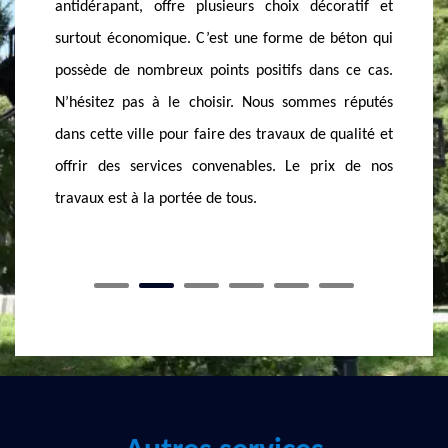
choix décoratif et
couleur joue dans ce cas un rôle très importa
forme de béton qui
pour éviter que toutes les couleurs se discorden
itifs dans ce cas.
En activité quand vous voulez, nous somm
us sommes réputés
disponibles pour réaliser le béton lavé qu’il vo
ravaux de qualité et
faut. Nous intervenons sur place partout dans 
s. Le prix de nos
Evian Les Bains pour ce faire.