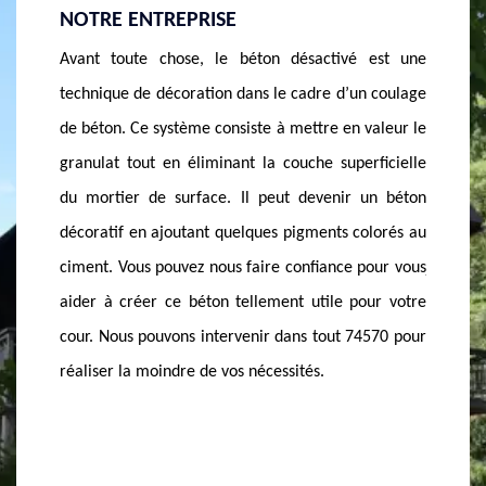
DÉSACTIVÉ À EVIRES
sactivé est une
Dans le cadre d’une pose de béton désactivé, il y 
adre d’un coulage
quelques produits à assembler. D’où son nom, i
ttre en valeur le
s’agit d’un produit désactivant à pulvériser une foi
che superficielle
que le béton a été coulé. Il y a ensuite un
devenir un béton
opération à faire pour rendre les cailloux visible
gments colorés au
avant de poser l’imperméabilisant. Vous pouve
nfiance pour vous
joindre l’équipe de bétonner de MASSO
 utile pour votre
Rénovation pour vous venir en aide. Nous avons l
s tout 74570 pour
connaissance et le professionnalisme pour assure
és.
des travaux de bonne performance partout dans l
74570.