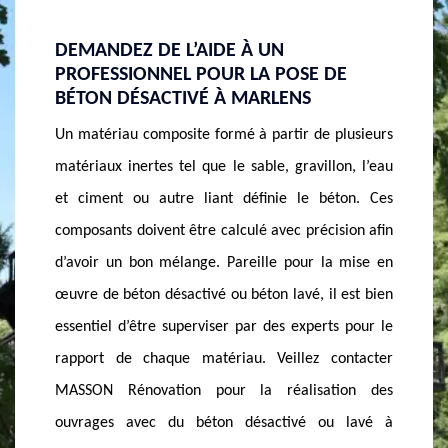
LE DEVIS BÉTON DÉSACTIVÉ DE NOTRE
SERVI
E
SOCIÉTÉ MASSON RÉNOVATION
DÉSAC
Le devis d’un béton désactivé chez nous dépend des
Notre e
lusieurs
matériaux nécessaires pour faire le dosage du
calcul 
on, l’eau
béton. Il y a besoin de ciment, des granulats, du
meilleur
ton. Ces
sable et un désactivant. Le béton désactivé est fait
dosage d
sion afin
pour les sols des hôpitaux, des universités, de
béton cl
 mise en
places publiques, etc. Ce béton pourvoit une grande
niveau 
 est bien
longévité dans son utilisation. Vous pouvez nous
assuré q
s pour le
demander un devis quand vous voulez sur mail ou
qui pui
ontacter
en ligne. Notre service est pourvu pour tous nos
procède
ion des
clients dans le 74210.
votre pr
 lavé à