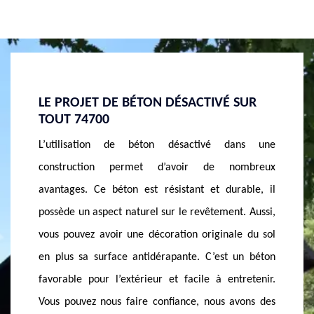
ACTIVÉ SUR
SERVICE DE L’ENTREPRISE BÉTON LAVÉ
SALLANCHES
activé dans une
Chez notre entreprise de béton lavé, nous pouvo
oir de nombreux
vous conseiller quel que soit le type de vos projet
ant et durable, il
Sachez que le béton lavé est tout à fait adapté po
 revêtement. Aussi,
couvrir des surfaces de passage comme les allé
n originale du sol
de jardins, les terrasses ou les sorties de garag
te. C’est un béton
Cela perme d’avoir un matériau résistant to
acile à entretenir.
naturel. N’hésitez pas à nous exposer la moindre 
ce, nous avons des
vos exigences, quelle que soit l’ampleur des trava