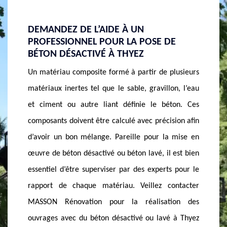
IDE À UN
AVEZ-VOUS ENVIE DE RÉALISER 
OUR LA POSE DE
TRAVAUX AVEC DU BÉTON DÉSA
 À THYEZ
OU BÉTON LAVÉ À THYEZ ?
ormé à partir de plusieurs
L’utilisation du béton désactivé ou béton
e le sable, gravillon, l’eau
pas très habituel dans le domaine de g
ant définie le béton. Ces
C’est la raison pour laquelle peu de m
 calculé avec précision afin
de techniciens et d’entreprise savent f
. Pareille pour la mise en
mettre en œuvre ce type de béton. 
é ou béton lavé, il est bien
MASSON Rénovation est une entrepris
iser par des experts pour le
Thyez 74300 qui contrôle parfaitement l
ériau. Veillez contacter
de mise en œuvre de ce béton. Dans cert
our la réalisation des
utile et conseille des ouvrages en béto
 désactivé ou lavé à Thyez
ou lavé. N’hésitez surtout pas à fai