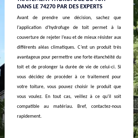
ARCINE ET SES PÉRIPHÉRIES
NOTRE
hez que
Le prix d’hydrofuge de toiture dépend des
Notre 
met à la
interventions à faire sur la toiture. Il faut savoir
accessib
ister aux
qu’avant d’appliquer le produit, le support doit
servic
duit très
impérativement être propre et sain. Si
pouvez 
chéité du
l’intervention comprend le nettoyage, il y a
d’euro p
ui-ci. Si
quelques paramètres dont il faut prendre en
compter
ent pour
considération. Venez nous voir pour plus
toiture
oduit que
d’information. Vous pouvez nous faire confiance
appliq
u’il soit
pour une qualité incomparable de votre projet à
d’appli
tez-nous
prix concurrentiel. N’hésitez pas de nous contacter
reste a
pour vous pourvoir des travaux à meilleur rapport
qualité-prix.