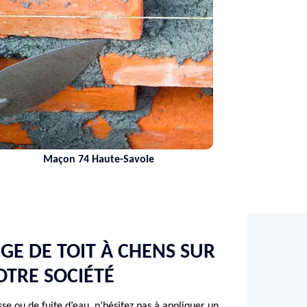
Maçon 74 Haute-Savoie
Ne
GE DE TOIT À CHENS SUR
TRE SOCIÉTÉ
e ou de fuite d’eau, n’hésitez pas à appliquer un