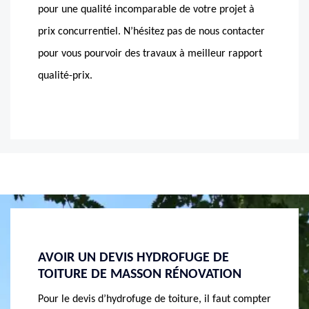
pour une qualité incomparable de votre projet à
prix concurrentiel. N’hésitez pas de nous contacter
pour vous pourvoir des travaux à meilleur rapport
qualité-prix.
NOTRE ENTREPRISE D’HYDROFUGE DE
DE L’
ON
TOITURE À SCIEZ À VOTRE SERVICE
NOTRE
t compter
Notre entreprise d’hydrofuge de toiture MASSON
En cas 