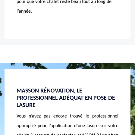
pour que votre chalet reste beau tout au long de
l’année.
APPLICATION DE LASURE CHEZ MASSON
DANS
OSE DE
RÉNOVATION
VOUS
DE L
Un chalet en bois procure beaucoup de design à
essionnel
Vous 
votre habitation. Si vous en disposiez, assurez-vous
 sur votre
Rénovat
de son entretien pour qu’il soit pérenne et en bon