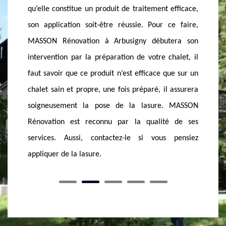
t efficace,
se déclarent être compétents mais peu d’entre eux
régul
r ce faire,
sont capables de vous offrir un résultat impeccable
susce
utera son
et satisfaisant. Si votre chalet est installé dans la
possè
 chalet, il
ville de Arbusigny, faites appel à MASSON
laque
 que sur un
Rénovation. Nous disposons toutes les maitrises et
trait
il assurera
les techniques essentielles en application de lasure,
Rénov
e. MASSON
alors contactez-nous tout simplement. Nous vous
lasur
ité de ses
offrons un tarif abordable et conformément à votre
protèg
us pensiez
budget.