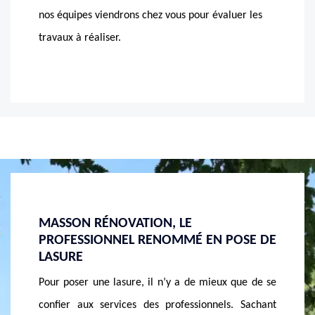
nos équipes viendrons chez vous pour évaluer les
travaux à réaliser.
EN QUÊTE D’UN EXPERT EN POSE DE
FINI
POSE DE
LASURE ? MASSON RÉNOVATION EST LÀ
APP
!
RÉN
x que de se
Trouver un professionnel pour l’application de
Vous 
s. Sachant
lasure n’est pas une chose aisée. En fait, nombreux
qu’il