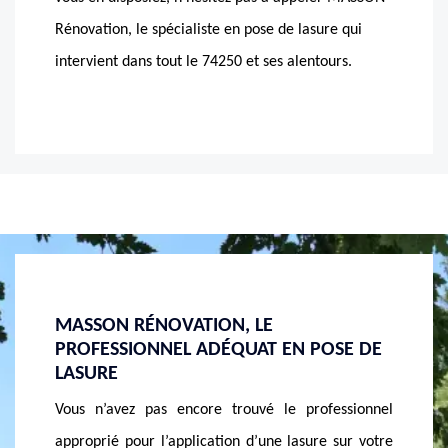
Rénovation, le spécialiste en pose de lasure qui
intervient dans tout le 74250 et ses alentours.
FINISSEZ BIEN VOTRE CHALET PAR UNE
DEVIS
SE DE
APPLICATION DE LASURE CHEZ MASSON
MASS
RÉNOVATION
Obtenir 
ssionnel
Vous venez de construire un chalet en bois ? sachez
trop dif
sur votre
qu’il est un peu fragile et nécessite un entretien