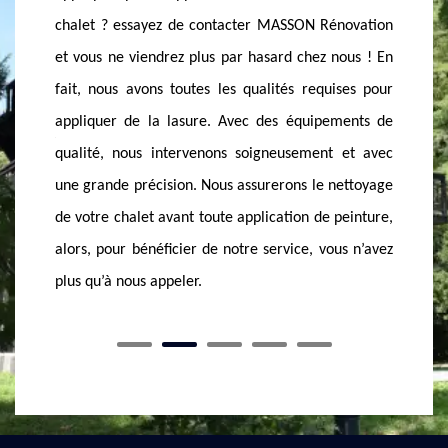
vous ven
novation
réguler. En effet, les bois sont des matières
vous de 
nous ! En
susceptibles aux effets des intempéries, ils ne
est une 
ises pour
possèdent pas de grande résistance, raison pour
pérenn
ments de
laquelle, il est recommandé de le protéger par des
Rénovati
 et avec
traitements. C’est bien pour cela que MASSON
qualité 
nettoyage
Rénovation vous offre ses prestations en pose de
Un devis
peinture,
lasure. Un traitement très efficace, la lasure
nos équ
us n’avez
protège tout votre chalet.
travaux 