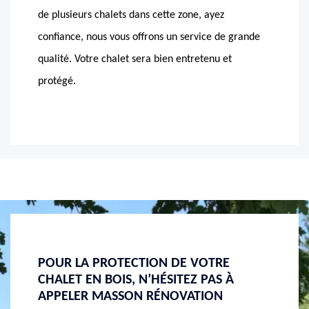
de plusieurs chalets dans cette zone, ayez
confiance, nous vous offrons un service de grande
qualité. Votre chalet sera bien entretenu et
protégé.
LASURE, UNE MEILLEURE PROTECTION
BIEN 
À
CONTRE LES UV
MASSO
Les UV sont les premiers ennemis des chalets faits
Vous êt