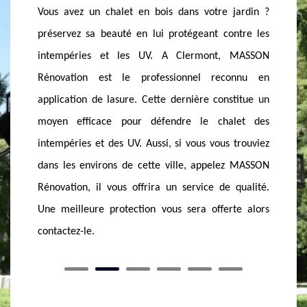
jardin ?
en bois, alors qu’ils sont inévitables et voire même
une las
ntre les
permanent. Pour protéger efficacement votre
décision
 MASSON
chalet contre ses effets néfastes, il est judicieux de
MASSON 
onnu en
lui appliquer un produit de traitement. Etant un
obtenir 
stitue un
professionnel de ce domaine, MASSON Rénovation
de la l
let des
vous assure l’application d’une lasure afin
votre c
 trouviez
d’octroyer à votre chalet une grande résistance. Si
ensuite
z MASSON
vous demeuriez aux environs du 74270, nous
dégradat
 qualité.
sommes heureux de mettre à votre disposition
votre c
te alors
notre service à prix imbattable.
n’hésite