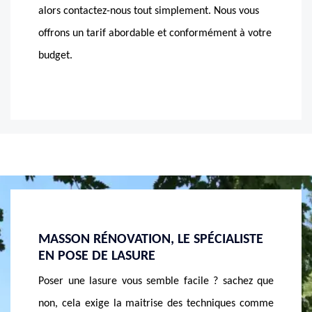
alors contactez-nous tout simplement. Nous vous
offrons un tarif abordable et conformément à votre
budget.
LISTE
PROTÉGEZ VOTRE CHALET AVEC UNE
MASSO
LASURE
EN PO
chez que
Bien que votre chalet est fait en bois et installé à
Intervi
es comme
l’extérieur, n’attendez pas longtemps pour lui
Rénovat