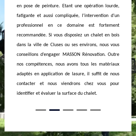
 lourde,
appliquer des traitements de protection. La lasure
lasure.
tion d’un
est le traitement le plus connu en protection des
service
rtement
chalets en bois. En effet, sa résistance aux
vous bén
 en bois
intempéries et aux UV, elle agit comme étant un
Appelez
nous vous
hydrofuge efficace pour les chalets en bois, aussi si
la lasu
n. Outre
vous en disposiez, n’hésitez pas à appeler MASSON
chalet e
atériaux
Rénovation, le spécialiste en pose de lasure qui
vous à n
t de nous
intervient dans tout le 74300 et ses alentours.
meilleu
us pour
devis pré