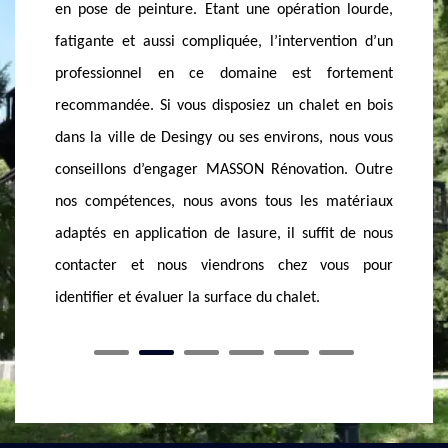
approprié pour l’application d’une lasure sur votre
 lourde,
Etant u
chalet ? essayez de contacter MASSON Rénovation
tion d’un
surtout 
et vous ne viendrez plus par hasard chez nous ! En
rtement
nous s
fait, nous avons toutes les qualités requises pour
 en bois
minutie
appliquer de la lasure. Avec des équipements de
nous vous
avons t
qualité, nous intervenons soigneusement et avec
n. Outre
opératio
une grande précision. Nous assurerons le nettoyage
atériaux
vous éta
de votre chalet avant toute application de peinture,
t de nous
votre c
alors, pour bénéficier de notre service, vous n’avez
us pour
pour qu
plus qu’à nous appeler.
l’année.