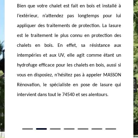
RÉNOVATION
nstallé à
Intervi
Etant inévitable, les intempéries sont les facteurs
pour lui
Rénovat
de la dégradation des chalets en bois, si vous en
La lasure
lasure.
disposiez dans votre jardin, ne négligez pas la pose
tion des
service
de lasure. La lasure est un produit de traitement de
ance aux
vous bén
protection, elle permet à votre chalet d’avoir une
étant un
Appelez
résistance contre les intempéries. Aussi, n’hésitez
 aussi si
la lasu
pas à appeler un professionnel en pose de lasure. A
r MASSON
chalet e
Gruffy, MASSON Rénovation est l’expert le plus
sure qui
vous à n
convoité en application de lasure. Grâce à la lasure,
rs.
meilleu
votre chalet restera en bon état tout au long de
devis pré
l’année.