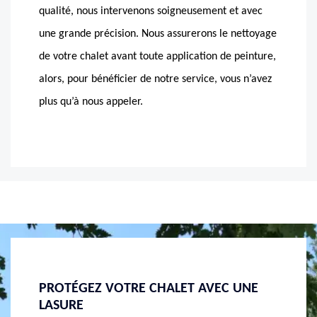
qualité, nous intervenons soigneusement et avec
une grande précision. Nous assurerons le nettoyage
de votre chalet avant toute application de peinture,
alors, pour bénéficier de notre service, vous n’avez
plus qu’à nous appeler.
UNE
POUR UNE FORTE RÉSISTANCE AUX
MASSO
INTEMPÉRIES, APPELEZ MASSON
EN PO