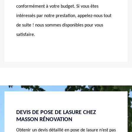
conformément à votre budget. Si vous êtes
intéressés par notre prestation, appelez-nous tout
de suite ! nous sommes disponibles pour vous
satisfaire.
BIEN APPLIQUER UNE LASURE AVEC
MASSO
MASSON RÉNOVATION À JONZIER
PROFE
EPAGNY
n’est pas
Etes-vou