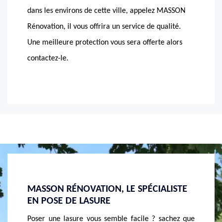
dans les environs de cette ville, appelez MASSON
Rénovation, il vous offrira un service de qualité.
Une meilleure protection vous sera offerte alors
contactez-le.
LISTE
VOUS AVEZ UN CHALET EN BOIS ?
APPLI
N’OUBLIE PAS D’APPLIQUER DE LA
RÉNO
LASURE
chez que
Vous sou