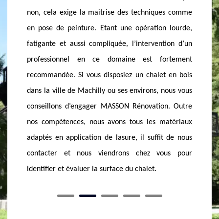
Certes les chalets en bois sont très esthétiques,
es comme
? Adres
néanmoins, ils exigent beaucoup d’entretien pour
 lourde,
Etant u
garantir sa pérennité. La lasure fait partie des
tion d’un
surtout 
entretiens indispensables aux chalets de bois, elle
rtement
nous s
les protège des effets des intempéries et des UV. Si
 en bois
minutie
vous habitiez dans le 74140, MASSON Rénovation
nous vous
avons t
est le spécialiste en pose de lasure que vous devez
n. Outre
opératio
absolument contacter. Retenez-le dans votre carnet
atériaux
vous éta
d’adresse et n’hésitez pas à lui contacter dans les
t de nous
votre c
meilleurs délais.
us pour
pour qu
l’année.