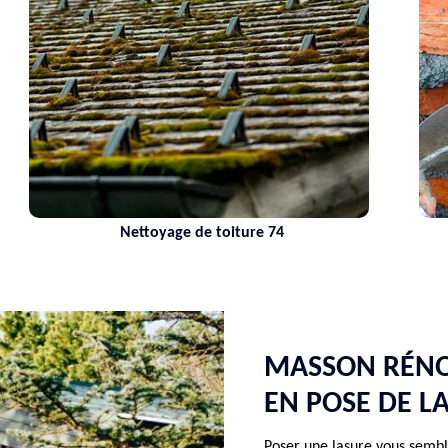
Nettoyage de toiture 74
Maçon 
MASSON RÉNOV
EN POSE DE L
Poser une lasure vous semble