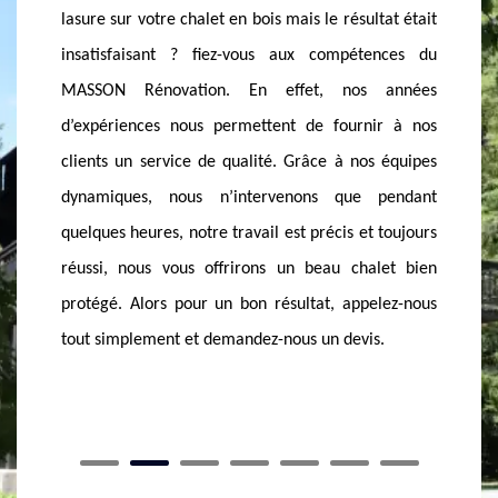
Trouver un professionnel pour l’application de
tat était
en bois,
lasure n’est pas une chose aisée. En fait, nombreux
ences du
perman
se déclarent être compétents mais peu d’entre eux
 années
chalet c
sont capables de vous offrir un résultat impeccable
ir à nos
lui app
et satisfaisant. Si votre chalet est installé dans la
s équipes
profess
ville de Saint Paul En Chablais, faites appel à
pendant
vous a
MASSON Rénovation. Nous disposons toutes les
 toujours
d’octroy
maitrises et les techniques essentielles en
let bien
vous d
application de lasure, alors contactez-nous tout
lez-nous
sommes 
simplement. Nous vous offrons un tarif abordable et
s.
notre se
conformément à votre budget.