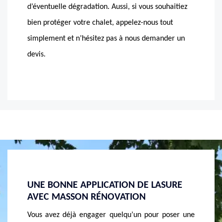
d’éventuelle dégradation. Aussi, si vous souhaitiez
bien protéger votre chalet, appelez-nous tout
simplement et n’hésitez pas à nous demander un
devis.
URE
EN QUÊTE D’UN EXPERT EN POSE DE
LASUR
LASURE ? MASSON RÉNOVATION EST LÀ
CONTR
!
oser une
Les UV s