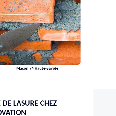
açon 74 Haute-Savoie
Nettoyage 
E DE LASURE CHEZ
OVATION