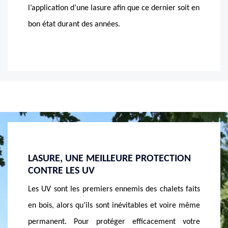
l’application d’une lasure afin que ce dernier soit en
bon état durant des années.
TION
MASSON RÉNOVATION, LE
BIEN 
PROFESSIONNEL ADÉQUAT EN POSE DE
MASSO
LASURE
ets faits
Vous êt
Vous n’avez pas encore trouvé le professionnel
oire même
une las
approprié pour l’application d’une lasure sur votre
nt votre
décision