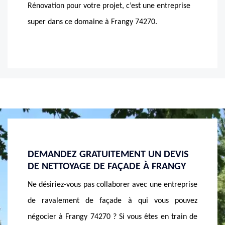
Rénovation pour votre projet, c’est une entreprise
super dans ce domaine à Frangy 74270.
EVIS
MASSON RÉNOVATION - TARIF
PRIX 
ANGY
NETTOYAGE DE FAÇADE FRANGY
Lorsque 
ntreprise
Le nettoyage de façade permet de redonner de
façade,
 pouvez
l’éclat à la maison. C’est également une
nettoyag
 train de
intervention qui sert à raviver la tenue des murs.
Dans le