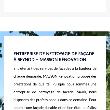
AÇADE
ENTREPRISE NETTOYAGE DE FAÇADE
SOCIÉ
ON
SUR 74600 SEYNOD
SEYN
auteur de
Parce que nous sommes une entreprise de
Les faç
pose des
nettoyage de façade à Seynod, nous effectuons le
dans la
mmes une
travail et les besoins en façades des différentes
entreti
00, nous
maisons selon la norme. De ce fait, notre équipe
Seynod 
ine. Pour
d’intervention réalise en premier lieu le diagnostic
forteme
n’hésitez
de l’état de votre façade. A partir du résultat de ce
nettoya