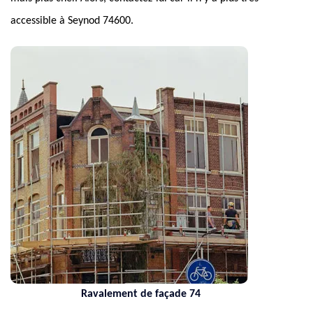
accessible à Seynod 74600.
ement de façade 74
Nettoyage