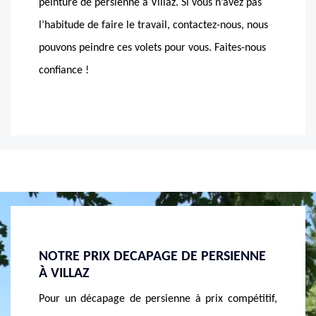
peinture de persienne à Villaz. Si vous n’avez pas
l’habitude de faire le travail, contactez-nous, nous
pouvons peindre ces volets pour vous. Faites-nous
confiance !
ENNE
SERVICE D’UNE ÉQUIPE DE RÉPARATEUR
NOTRE
PERSIENNES À VILLAZ
DE PE
pétitif,
Composée de quelques vantaux, une persienne se
N’hési