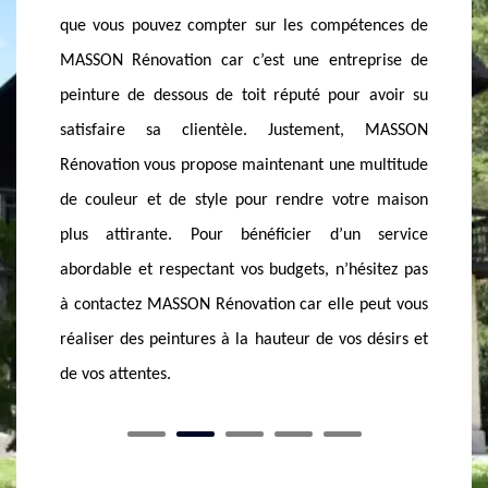
finition d’une construction dans le 74960. C'est
dessous
ences de
aussi une protection additionnelle par rapport aux
coloré 
prise de
oiseaux qui vous dérangent, mais en même temps
pas de 
avoir su
afin de combattre les pertes de chaleur. Mais à un
combat p
 MASSON
moment inattendu, il arrive que cet élément se
bois. C
ultitude
casse ou soit détruit au risque de détruire le toit.
pratiqu
e maison
Un changement s’impose donc. Contactez MASSON
matéria
 service
Rénovation pour le faire.
sitez pas
eut vous
désirs et