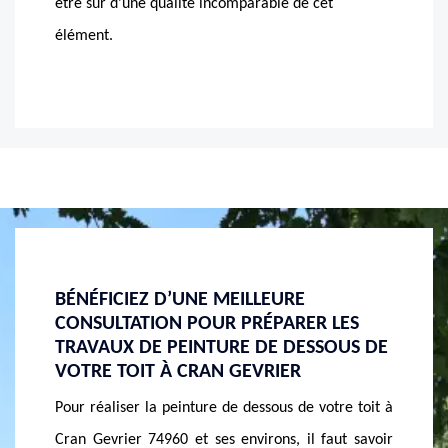
être sûr d’une qualité incomparable de cet
élément.
LE CHANGEMENT DESSOUS DE TOIT À
LE DE
LES
CRAN GEVRIER ET SES ENVIRONS
GEVRI
US DE
Le principal atout d'un cache-moineaux est de
Si vous
pourvoir l'esthétisme. Un dessous de toit revêtu se
PVC su
re toit à
montre toujours bien admirable pour compléter la
l’obliga
ut savoir