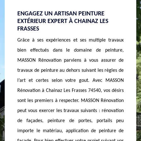
PEINTURE EXTÉRIEURE, PEINTURE
ENTRE
S
FAÇADE,…
74540
Pour toute intervention sur les travaux de
Lorsque 
 travaux
couverture, une rénovation de façade, des travaux
vos fa
inture,
de peinture extérieure, faites appel à MASSON
Rénovat
surer de
Rénovation et son équipe. Basés à Chainaz Les
murs. S
règles de
Frasses 74540, nous nous déplaçons pour toute
depuis 
c MASSON
demande. Forts d’une réputation bâtie au cours des
savoir-f
os désirs
années, nous sommes basés dans le domaine de
habitat
novation
74540 et ses environs. Quelle que soit votre
façade
énovation
demande, notre équipe accueille chaque projet
protect
ails peu
avec un service assuré. Nous assurons toute
estimate
nture de
peinture extérieure et peinture de façade selon
extéri