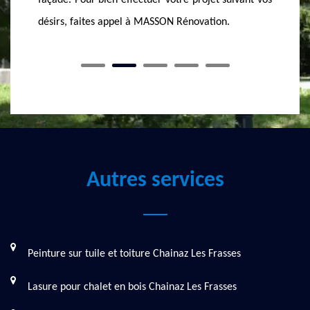
ivant vos
l’attente de chacun.
demande
de 24 h.
Autres services
Peinture sur tuile et toiture Chainaz Les Frasses
Lasure pour chalet en bois Chainaz Les Frasses