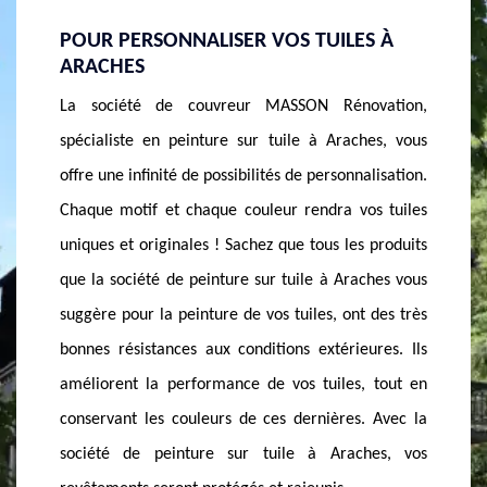
S À
COUVREUR PEINTRE À ARACHES SE MET
MASSO
À VOTRE SERVICE
PEINT
vation,
Vous êtes dans le 74300 et vous souhaitez
Afin d’a
es, vous
entretenir votre toit afin d’éviter toutes sortes de
préparer
lisation.
problèmes ? La société de couvreur MASSON
le 743
s tuiles
Rénovation à Araches est la meilleure solution !
Rénova
 produits
Possédant des équipes de professionnels
totalem
ches vous
polyvalents, la société de couvreur à Araches peut
détaillé
 des très
intervenir dans plusieurs domaines concernant la
et toit 
ures. Ils
toiture et la couverture. Outre la peinture toiture,
dont vo
 tout en
la société de couvreur à Araches est également en
projet. 
 Avec la
mesure d’apporter les soins et les traitements dont
un cour
hes, vos
votre toit a besoin pour prévenir sa détérioration
peinture