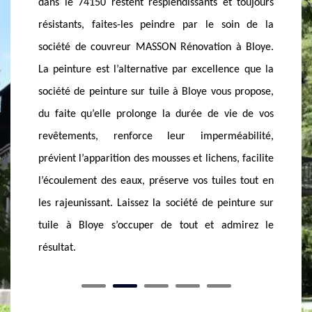
toujours
ne savez pas quel type choisir pour personnaliser et
se met 
in de la
protéger votre toiture dans le 74150. La société de
exigence
à Bloye.
couvreur MASSON Rénovation à Bloye se tient à
votre to
ce que la
votre disposition pour vous aider et vous conseiller
peintur
 propose,
sur le type de peinture adapté à vos revêtements,
particu
e de vos
en fonction de votre budget et des normes requises
société 
bilité,
dans votre région. En choisissant la société de
niveau
 facilite
peinture toiture à Bloye, vous serrez bien
prépar
s tout en
accompagnés et bien orientés. Couvreur à Bloye
projet. 
nture sur
sait les tendances actuelles en matière de peinture
en sort
mirez le
toiture.
meilleur