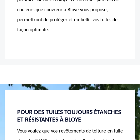
peinture sur tuile à Bloye. Les diverses palettes de
couleurs que couvreur à Bloye vous propose,
permettront de protéger et embellir vos tuiles de
façon optimale.
NCHES
SOCIÉTÉ DE PEINTURE TOITURE 74150
SOCIÉ
POUR VOUS AIGUILLER
MASSO
QUALI
 en tuile
Face à la vaste gamme de peinture existante, vous
La soci