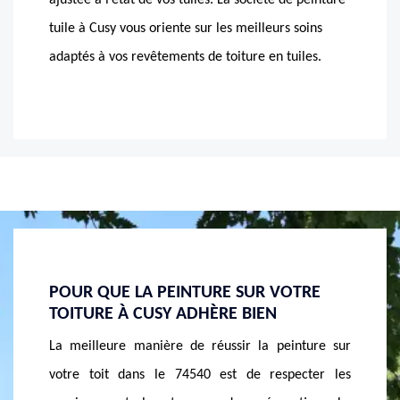
ajustée à l’état de vos tuiles. La société de peinture
tuile à Cusy vous oriente sur les meilleurs soins
adaptés à vos revêtements de toiture en tuiles.
TRE
POUR DES TUILES TOUJOURS ÉTANCHES
COUVR
ET RÉSISTANTES À CUSY
VOTRE
ture sur
Vous voulez que vos revêtements de toiture en tuile
Vous ê
cter les
dans le 74540 restent resplendissants et toujours
entreten