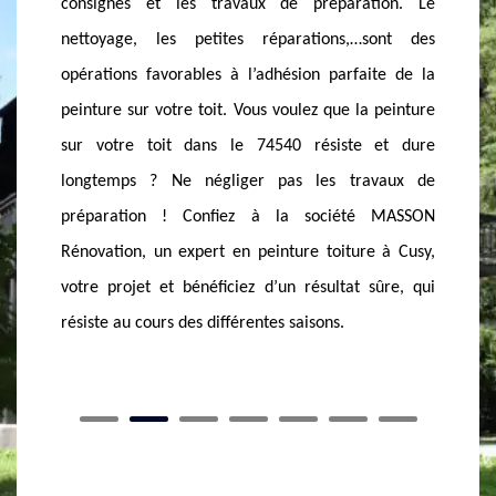
ion. Le
résistants, faites-les peindre par le soin de la
problè
sont des
société de couvreur MASSON Rénovation à Cusy. La
Rénovat
te de la
peinture est l’alternative par excellence que la
Posséd
 peinture
société de peinture sur tuile à Cusy vous propose,
polyval
 et dure
du faite qu’elle prolonge la durée de vie de vos
interve
vaux de
revêtements, renforce leur imperméabilité,
toiture 
 MASSON
prévient l’apparition des mousses et lichens, facilite
la soci
 à Cusy,
l’écoulement des eaux, préserve vos tuiles tout en
mesure d
sûre, qui
les rajeunissant. Laissez la société de peinture sur
votre to
tuile à Cusy s’occuper de tout et admirez le résultat.
précoce
son app