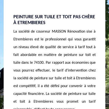
 CHÈRE
SOCIÉTÉ DE PEINTURE TOITURE
SOCIÉ
MASSON RÉNOVATION : LE CHOIX DE LA
Remette
QUALITÉ
n sise à
MASSON 
La société de couvreur MASSON Rénovation à
 garantit
peinture
Etrembieres se met à votre écoute et tient compte
if tout à
Elle s
de vos exigences lors de la réalisation de la
 toit et
interve
peinture sur votre toiture dans le 74100. De plus, la
omies que
toiture
société de peinture toiture à Etrembieres porte une
tion chez
toiture
attention particulière à chacune de ses réalisations.
rembieres
Rénovat
La société de peinture toiture à Etrembieres vous
r à votre
en la ma
assure un niveau élevé de qualité de service, de la
sur tuile
à la poi
préparation à l’achèvement complet de votre
n tarif
est la 
projet. La société de peinture toiture à Etrembieres