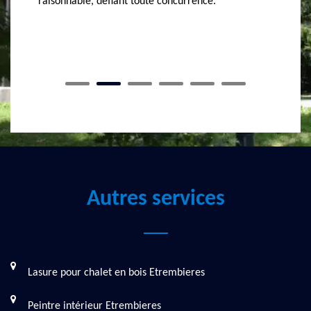
Etrembi
fera en sorte que votre projet se concrétise de la
votre pr
meilleure façon.
Autres services
Lasure pour chalet en bois Etrembieres
Peintre intérieur Etrembieres