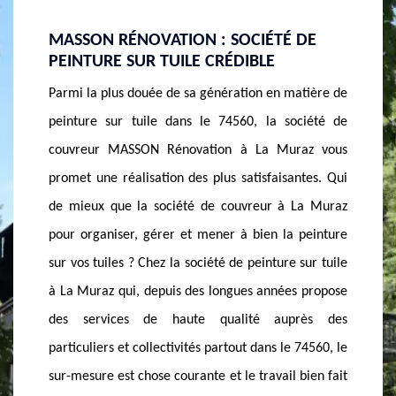
DE
ENTREPRISE DE PEINTURE SUR TUILE
POUR 
MASSON RÉNOVATION : DES RÉSULTATS
TOITU
RAFFINÉS
atière de
La meil
Peindre vos tuiles dans le 74560 requiert un
ciété de
votre t
minimum de savoir-faire et des équipements
az vous
consig
adéquats. De plus, il ne faut pas se tromper sur le
ntes. Qui
nettoya
type de peinture le plus adapté à vos revêtements
La Muraz
opérati
de toiture en tuile. Pour ces raisons qu’il est plus
peinture
peinture
judicieux de faire appel à un habitué ou un
sur tuile
sur vot
spécialiste en la matière comme la société de
 propose
longte
couvreur MASSON Rénovation, un vrai expert en
rès des
prépar
peinture sur tuile à La Muraz. Les diverses palettes
74560, le
Rénovat
de couleurs que couvreur à La Muraz vous propose,
bien fait
Muraz, v