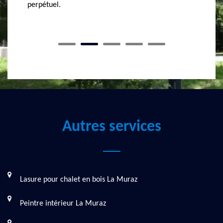
permettront de protéger et embellir vos tuiles de
qui rési
façon optimale.
Autres services
Lasure pour chalet en bois La Muraz
Peintre intérieur La Muraz