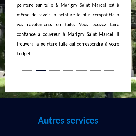
el est à
réaliser votre projet. Pour ce faire, il ne vous suffit
aussi l
atible à
que de remplir un court formulaire sur le site de la
vous à 
z faire
société de peinture sur tuile et toit à Marigny Saint
Saint M
rcel, il
Marcel.
pour pro
a à votre
Autres services