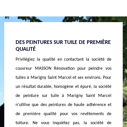
EMIÈRE
MASSON RÉNOVATION : DEVIS
A PRO
PEINTURE SUR TUILE ET TOIT GRATUIT
TUILE
ociété de
Afin d’alléger vos charges et de vous aider à mieux
Vos revê
dre vos
préparer votre projet peinture sur tuile et toit dans
peuvent 
ons. Pour
le 74150, la société de couvreur MASSON
ans, fac
a société
Rénovation à Marigny Saint Marcel vous établit un
Afin d’
t Marcel
devis totalement gratuit, à la fois personnalisé et
MASSON 
rence et
détaillé. Vous verrez dans ce devis peinture sur tuile
suggère 
ents de
et toit gratuit à Marigny Saint Marcel, toutes les
alternat
ciété de
informations dont vous aurez besoin pour bien
maintien