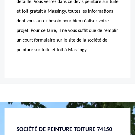
détaillé. Vous verrez dans ce devis peinture sur tuile
et toit gratuit à Massingy, toutes les informations
dont vous aurez besoin pour bien réaliser votre
projet. Pour ce faire, il ne vous suffit que de remplir
un court formulaire sur le site de la société de
peinture sur tuile et toit à Massingy.
4150
POUR LE BIEN ÊTRE DE VOS TUILES À
LES C