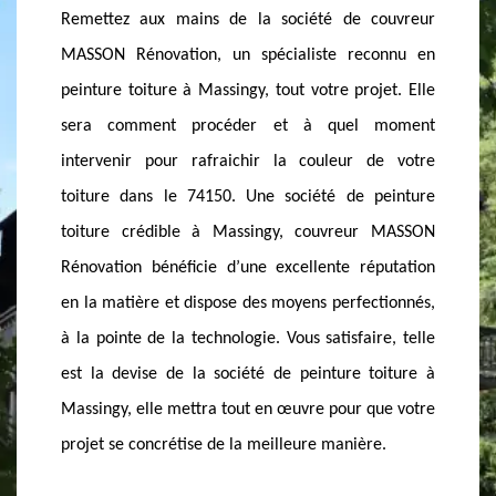
MASSINGY
PEINT
couvreur
En tant que société professionnelle en travaux de
La soc
connu en
toiture, MASSON Rénovation à Massingy connait
implant
jet. Elle
bien les astuces et les interventions à faire pour
remettr
 moment
préserver vos tuiles dans le 74150. A part la
revêtem
de votre
peinture, il existe aussi divers moyens de conserver
de la p
peinture
et consolider la performance et l’apparence de vos
Massin
r MASSON
tuiles. Demandez l’avis de la société de peinture sur
renforc
putation
tuile à Massingy, elle sera ravie de fournir la
revêteme
ctionnés,
solution ajustée à l’état de vos tuiles. La société de
rendu v
re, telle
peinture tuile à Massingy vous oriente sur les
connai
oiture à
meilleurs soins adaptés à vos revêtements de
techniq
que votre
toiture en tuiles.
œuvre lo
e.
74150.