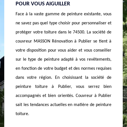
PEINTURE SUR TUILE ET TOIT GRATUIT
À PUB
nte, vous
Afin d’alléger vos charges et de vous aider à mieux
La soci
aliser et
préparer votre projet peinture sur tuile et toit dans
Publier
ociété de
le 74500, la société de couvreur MASSON
niveau é
 tient à
Rénovation à Publier vous établit un devis
abordabl
onseiller
totalement gratuit, à la fois personnalisé et
dans le
êtements,
détaillé. Vous verrez dans ce devis peinture sur tuile
pourrez 
 requises
et toit gratuit à Publier, toutes les informations dont
société 
ciété de
vous aurez besoin pour bien réaliser votre projet.
compéti
rez bien
Pour ce faire, il ne vous suffit que de remplir un
capacité
 Publier
court formulaire sur le site de la société de
et toit 
 peinture
peinture sur tuile et toit à Publier.
défiant 