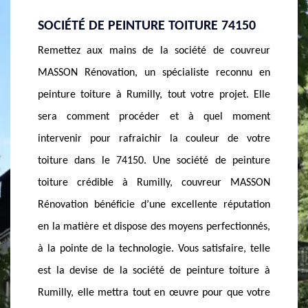
4150
FIEZ-VOUS À LA SOCIÉTÉ DE PEINTURE
ENTRE
TOITURE À RUMILLY
74150
couvreur
Reconnue comme le meilleur couvreur peintre
Vous sat
connu en
dans le 74150, la société de couvreur MASSON
de pein
jet. Elle
Rénovation à Rumilly développe un savoir-faire
D’ailleu
 moment
inégalé à la hauteur de sa notoriété. La société de
met en 
de votre
peinture toiture à Rumilly, de par ses plusieurs
bien éla
peinture
années d’expérience, reste votre conseiller et
parfaite
 MASSON
compagnon indispensable. Des travaux soignés, des
de minu
putation
peintures de haute qualité, des techniques
société
ctionnés,
éprouvées, des conseils professionnels, des tarifs
résulta
re, telle
tout à fait abordables,…autant d’atouts que la
couvreur
oiture à
société de peinture toiture à Rumilly met à votre
de gamm
ue votre