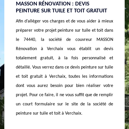
PEINTURE SUR TUILE ET TOIT PAS CHÈRE
MASSO
TUIT
À VERCHAIX
PEINT
r à mieux
La société de couvreur MASSON Rénovation sise à
Parmi la
toit dans
Verchaix est le professionnel qui vous garantit un
peintur
 MASSON
niveau élevé de qualité de service à tarif tout à fait
couvre
n devis
abordable en matière de peinture sur toit et tuile
promet u
alisé et
dans le 74440. Par rapport aux économies que vous
de mieu
sur tuile
pourrez effectuer, le tarif d’intervention chez la
pour or
ormations
société de peinture sur tuile et toit à Verchaix est
sur vos 
er votre
compétitif, il a été défini pour convenir à votre
à Verch
e remplir
capacité financière. La société de peinture sur tuile
des se
ciété de
et toit à Verchaix vous promet un tarif raisonnable,
particul
défiant toute concurrence.
sur-mesu
perpétue