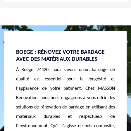
GE
BOEGE : AMÉLIOREZ L'ESTHÉTIQUE DE
LES A
VOTRE MAISON AVEC UNE RÉNOVATION
BARDA
DE BARDAGE
rdage de
Chez 
À Boege, embellir votre maison n'a jamais été aussi
vité et
convain
accessible grâce à MASSON Rénovation, votre
 MASSON
présent
expert en rénovation de bardage. Que vous habitiez
frir des
les hab
dans le 74420 ou dans ses environs, notre équipe
isant des
l'appar
dévouée est là pour vous offrir une transformation
eux de
apporte
esthétique à la hauteur de vos attentes. Imaginez
omposite,
transfo