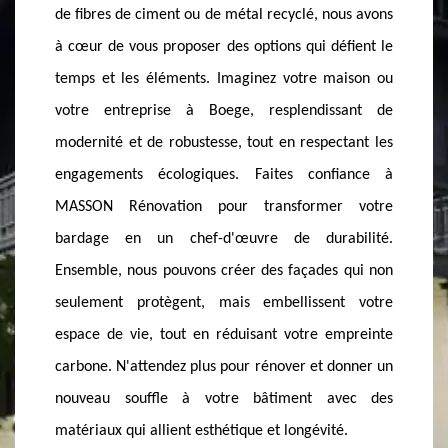
votre façade se parant de matériaux de qualité,
ous avons
esthétiq
résistants et élégants, apportant une touche de
éfient le
thermi
modernité et de raffinement à votre demeure. Chez
aison ou
déperdit
MASSON Rénovation, nous comprenons
sant de
énergét
l'importance d'une première impression et nous
ctant les
une rén
nous engageons à faire de votre maison le joyau de
iance à
égale
Boege. Que vous souhaitiez un bardage en bois, en
r votre
l'envir
composite ou en PVC, nous vous accompagnons
bilité.
renouve
dans le choix le plus adapté à votre style et à vos
 qui non
matéria
besoins. Faites le choix de l'excellence et confiez-
nt votre
peut ré
nous la rénovation de votre bardage pour un
mpreinte
extérie
résultat qui fera la différence. Boege, 74420 et
donner un
pour vo
MASSON Rénovation : une alliance pour sublimer
vec des
à votre
votre habitat.
é.
son cha