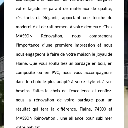
l'environnement. Qu'il s'agisse de bois composite,
qualité,
vérifie
de fibres de ciment ou de métal recyclé, nous avons
ouche de
Remplac
à cœur de vous proposer des options qui défient le
re. Chez
des pro
temps et les éléments. Imaginez votre maison ou
renons
haute qu
votre entreprise à Flaine, resplendissant de
 et nous
L'appli
modernité et de robustesse, tout en respectant les
 joyau de
pour un
engagements écologiques. Faites confiance à
 bois, en
N'oubli
MASSON Rénovation pour transformer votre
pagnons
l'extéri
bardage en un chef-d'œuvre de durabilité.
 et à vos
Enfin, 
Ensemble, nous pouvons créer des façades qui non
 confiez-
peinture
seulement protègent, mais embellissent votre
pour un
les tem
espace de vie, tout en réduisant votre empreinte
74300 et
nous so
carbone. N'attendez plus pour rénover et donner un
sublimer
votre b
nouveau souffle à votre bâtiment avec des
robustes