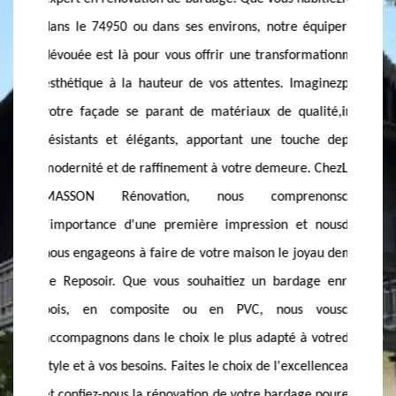
e équipe
rénovation de bardage est bien plus qu'une simple
Reposoi
formation
mise à jour esthétique ; c'est un investissement
chaque 
Imaginez
pour la durabilité et la valeur de votre bien
l'appar
qualité,
immobilier. Situés à 74950, nous sommes
variété
ouche de
profondément enracinés dans la communauté de
toutes v
re. Chez
Le Reposoir, ce qui nous permet de mieux
le bois 
renons
comprendre vos besoins spécifiques. Notre équipe
PVC pour
 et nous
d'experts qualifiés et passionnés utilise des
l'alum
 joyau de
matériaux de haute qualité pour garantir des
épurée,
rdage en
résultats durables et esthétiquement plaisants. En
son asp
us vous
choisissant MASSON Rénovation, vous bénéficiez
couche 
 à votre
d'un service personnalisé et de conseils avisés,
intempér
xcellence
adaptés à votre projet de rénovation. Nous nous
et acou
dage pour
engageons à respecter les délais et les budgets,
MASSON 