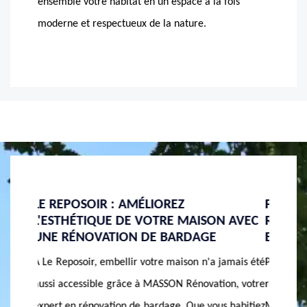
ensemble votre habitat en un espace à la fois
moderne et respectueux de la nature.
POURQUOI CHOISIR MASSON
COMME
 AVEC
RÉNOVATION POUR LA RÉNOVATION DE
FAÇAD
BARDAGE À LE REPOSOIR
BARD
amais été
Pourquoi choisir MASSON Rénovation pour la
Redonne
n, votre
rénovation de bardage à Le Reposoir ? Chez
simple
 habitiez
MASSON Rénovation, nous comprenons que la
MASSON